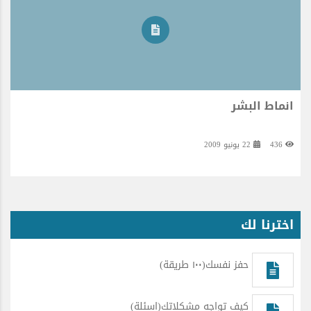
انماط البشر
436
22 يونيو 2009
اخترنا لك
حفز نفسك(١٠٠ طريقة)
كيف تواجه مشكلاتك(اسئلة)