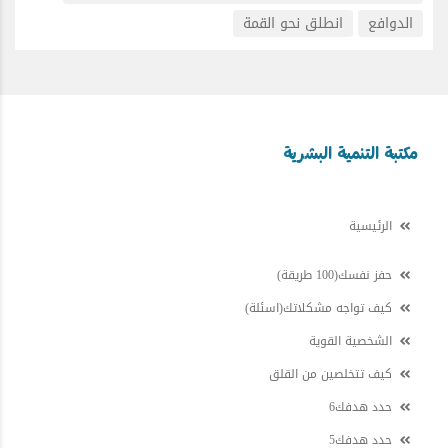
الدوافع
انطلق نحو القمة
مكتبة التنمية البشرية
الرئيسية
حفز نفسك(100 طريقة)
كيف تواجه مشكلاتك(اسئلة)
الشخصية القوية
كيف تتخلصين من القلق
حدد هدفك6
حدد هدفك5