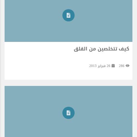
كيف تتخلصين من القلق
286
26 فبراير 2013