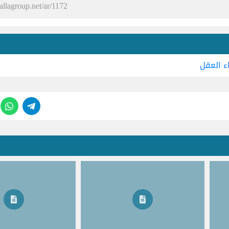
ء
العقل