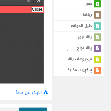
صور
رياضة
دليل المواقع
ياللا نيوز
ياللا نجاح
للتنمية البشرية
فيديوهات ياللا
يا شباب
سكريبت مكتبة
البرامج
الابلاغ عن خطأ