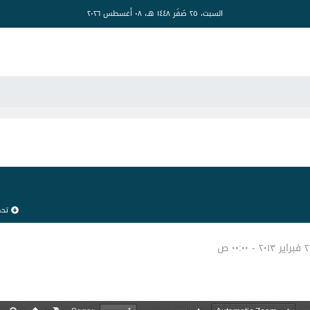
السبت، ٢٥ صَفَر ١٤٤٨ هـ، ٠٨ أغسطس ٢٠٢٦
تح