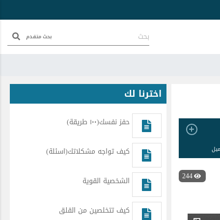
بحث متقدم
اخترنا لك
حفز نفسك(١٠٠ طريقة)
ميل
كيف تواجه مشكلاتك(اسئلة)
244
الشخصية القوية
كيف تتخلصين من القلق