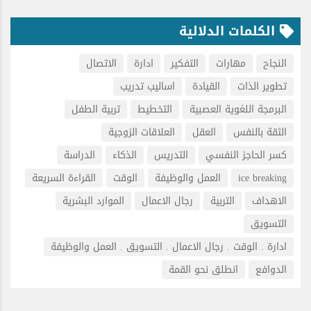
الكلمات الدلالية
النجاح
مهارات
التفكير
ادارة
الاتصال
تطوير الذات
القيادة
اساليب تدريب
البرمجة اللغوية العصبية
التخطيط
تربية الطفل
الثقة بالنفس
العقل
العلاقات الزوجية
كسر الحاجز النفسي
التدريس
الذكاء
الدراسة
ice breaking
العمل والوظيفة
الوقت
القراءة السريعة
الاهداف
التربية
رجال الاعمال
الموارد البشرية
التسويق
ادارة . الوقت . رجال الاعمال . التسويق . العمل والوظيفة
الدوافع
انطلق نحو القمة