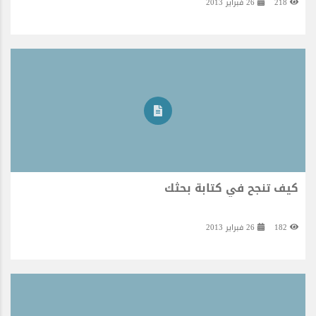
218
26 فبراير 2013
كيف تنجح في كتابة بحثك
182
26 فبراير 2013