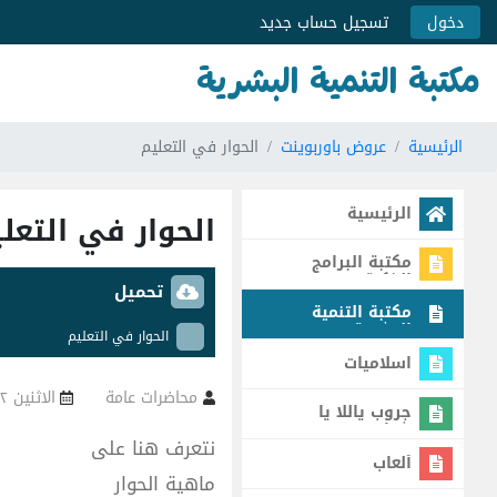
دخول
تسجيل حساب جديد
مكتبة التنمية البشرية
الرئيسية
عروض باوربوينت
الحوار في التعليم
الرئيسية
الحوار في التعل
مكتبة البرامج
الذكية
تحميل
مكتبة التنمية
البشرية
الحوار في التعليم
اسلاميات
الاثنين ٢٢ يونيو ٢٠٠٩ - ٠٠:٠٠ ص
محاضرات عامة
جروب ياللا يا
شباب
نتعرف هنا على
ألعاب
ماهية الحوار