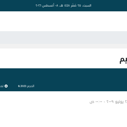
السبت، ٢٥ صَفَر ١٤٤٨ هـ، ٠٨ أغسطس ٢٠٢٦
يم
تح
الحجم:
MB
0.3