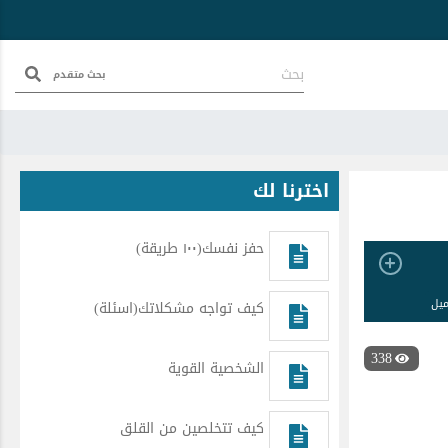
بحث متقدم
اخترنا لك
حفز نفسك(١٠٠ طريقة)
ميل
كيف تواجه مشكلاتك(اسئلة)
338
الشخصية القوية
كيف تتخلصين من القلق