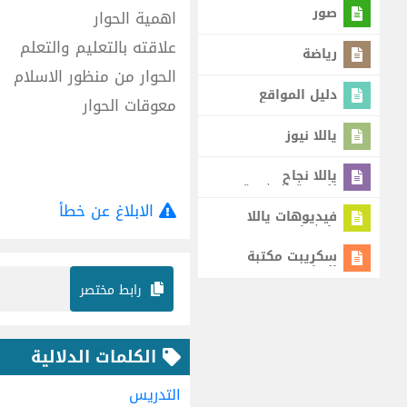
صور
اهمية الحوار
علاقته بالتعليم والتعلم
رياضة
الحوار من منظور الاسلام
دليل المواقع
معوقات الحوار
ياللا نيوز
ياللا نجاح
للتنمية البشرية
الابلاغ عن خطأ
فيديوهات ياللا
يا شباب
سكريبت مكتبة
البرامج
رابط مختصر
الكلمات الدلالية
التدريس