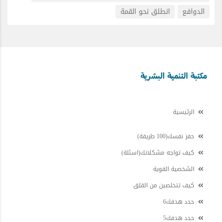
الدوافع
انطلق نحو القمة
مكتبة التنمية البشرية
الرئيسية
حفز نفسك(100 طريقة)
كيف تواجه مشكلاتك(اسئلة)
الشخصية القوية
كيف تتخلصين من القلق
حدد هدفك6
حدد هدفك5