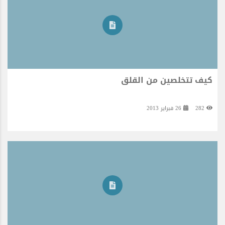
كيف تتخلصين من القلق
282
26 فبراير 2013