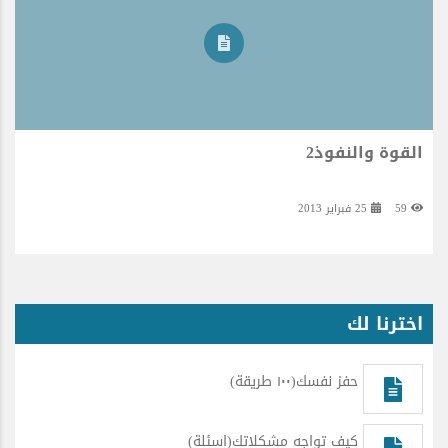
القوة والنفوذ2
59
25 فبراير 2013
اخترنا لك
حفز نفسك(١٠٠ طريقة)
كيف تواجه مشكلاتك(اسئلة)