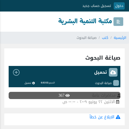
دخول
تسجيل حساب جديد
مكتبة التنمية البشرية
الرئيسية
كتب
صياغة البحوث
صياغة البحوث
تحميل
صياغة البحوث
تحميل
الحجم:
MB
0.01
محاضرات عامة
367
الاثنين ٢٢ يونيو ٢٠٠٩ - ٠٠:٠٠ ص
الابلاغ عن خطأ