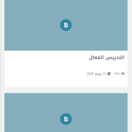
التدريس الفعال
451
22 يونيو 2009