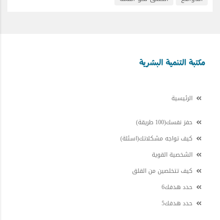
مكتبة التنمية البشرية
الرئيسية
حفز نفسك(100 طريقة)
كيف تواجه مشكلاتك(اسئلة)
الشخصية القوية
كيف تتخلصين من القلق
حدد هدفك6
حدد هدفك5