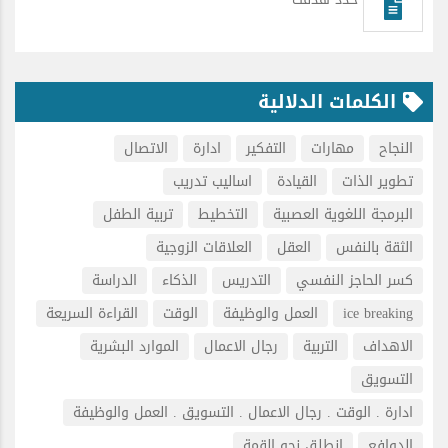
الكلمات الدلالية
النجاح
مهارات
التفكير
ادارة
الاتصال
تطوير الذات
القيادة
اساليب تدريب
البرمجة اللغوية العصبية
التخطيط
تربية الطفل
الثقة بالنفس
العقل
العلاقات الزوجية
كسر الحاجز النفسي
التدريس
الذكاء
الدراسة
ice breaking
العمل والوظيفة
الوقت
القراءة السريعة
الاهداف
التربية
رجال الاعمال
الموارد البشرية
التسويق
ادارة . الوقت . رجال الاعمال . التسويق . العمل والوظيفة
الدوافع
انطلق نحو القمة