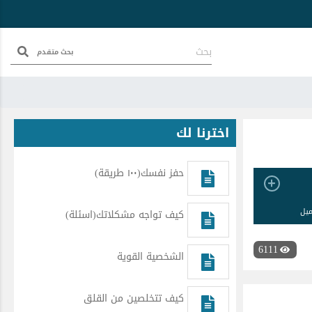
بحث متقدم
اخترنا لك
حفز نفسك(١٠٠ طريقة)
ميل
كيف تواجه مشكلاتك(اسئلة)
6111
الشخصية القوية
كيف تتخلصين من القلق