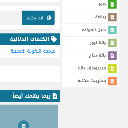
صور
رياضة
رابط مختصر
دليل المواقع
الكلمات الدلالية
ياللا نيوز
البرمجة اللغوية العصبية
ياللا نجاح
للتنمية البشرية
فيديوهات ياللا
يا شباب
سكريبت مكتبة
البرامج
ربما يهمك أيضاً