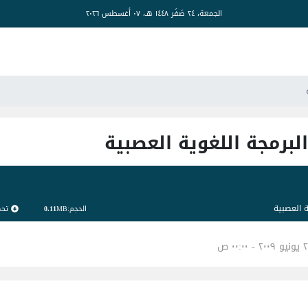
الجمعة، ٢٤ صَفَر ١٤٤٨ هـ، ٠٧ أغسطس ٢٠٢٦
برمجة اللغوية العصبية
 العصبية
تح
الحجم:
MB
0.11