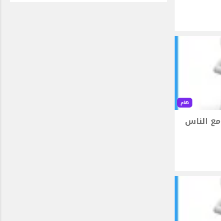
هام
مع الناس