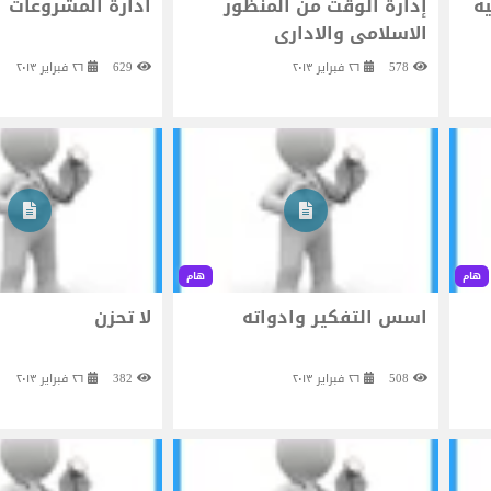
ه
إدارة الوقت من المنظور
ادارة المشروعات
الاسلامى والادارى
578
٢٦ فبراير ٢٠١٣
629
٢٦ فبراير ٢٠١٣
هام
هام
اسس التفكير وادواته
لا تحزن
508
٢٦ فبراير ٢٠١٣
382
٢٦ فبراير ٢٠١٣