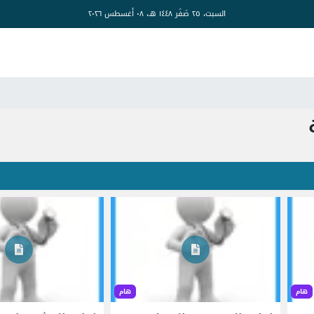
السبت، ٢٥ صَفَر ١٤٤٨ هـ، ٠٨ أغسطس ٢٠٢٦
هام
هام