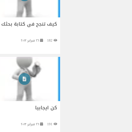
كيف تنجح في كتابة بحثك
182
٢٦ فبراير ٢٠١٣
كن ايجابيا
191
٢٦ فبراير ٢٠١٣