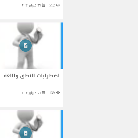
512
٢٦ فبراير ٢٠١٣
اضطرابات النطق واللغة
139
٢٦ فبراير ٢٠١٣