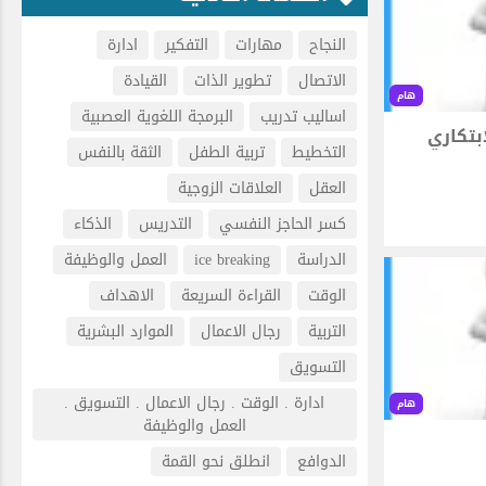
النجاح
مهارات
التفكير
ادارة
الاتصال
تطوير الذات
القيادة
هام
اساليب تدريب
البرمجة اللغوية العصبية
بتكاري
التخطيط
تربية الطفل
الثقة بالنفس
العقل
العلاقات الزوجية
كسر الحاجز النفسي
التدريس
الذكاء
الدراسة
ice breaking
العمل والوظيفة
الوقت
القراءة السريعة
الاهداف
التربية
رجال الاعمال
الموارد البشرية
التسويق
ادارة . الوقت . رجال الاعمال . التسويق .
هام
العمل والوظيفة
الدوافع
انطلق نحو القمة