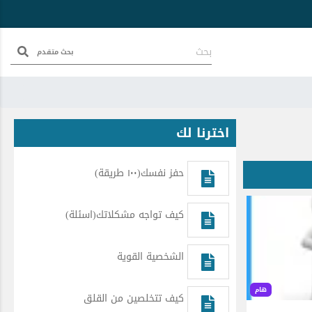
بحث متقدم
اخترنا لك
حفز نفسك(١٠٠ طريقة)
كيف تواجه مشكلاتك(اسئلة)
الشخصية القوية
هام
كيف تتخلصين من القلق