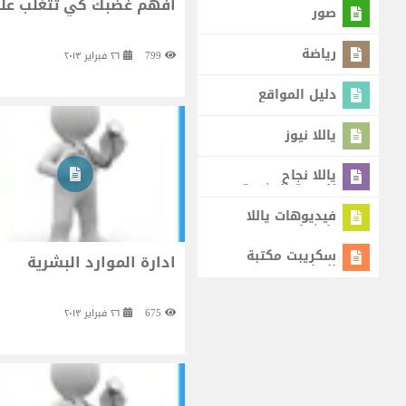
افهم غضبك كي تتغلب علي
صور
رياضة
799
٢٦ فبراير ٢٠١٣
دليل المواقع
ياللا نيوز
ياللا نجاح
للتنمية البشرية
فيديوهات ياللا
يا شباب
سكريبت مكتبة
ادارة الموارد البشرية
البرامج
675
٢٦ فبراير ٢٠١٣