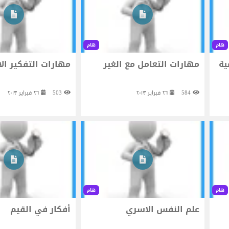
هام
هام
ية
مهارات التعامل مع الغير
مهارات التفكير الا
584
٢٦ فبراير ٢٠١٣
503
٢٦ فبراير ٢٠١٣
هام
هام
علم النفس الاسري
أفكار في القيم