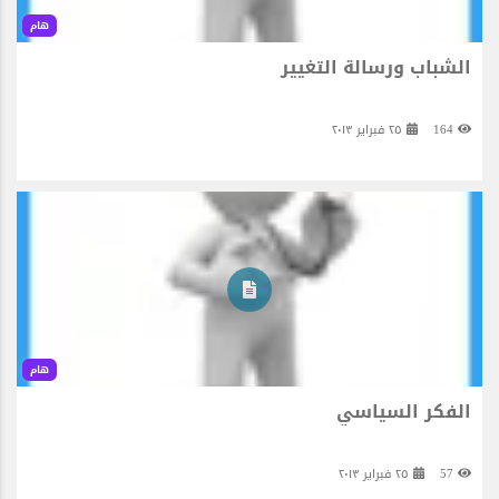
هام
الشباب ورسالة التغيير
164
٢٥ فبراير ٢٠١٣
هام
الفكر السياسي
57
٢٥ فبراير ٢٠١٣