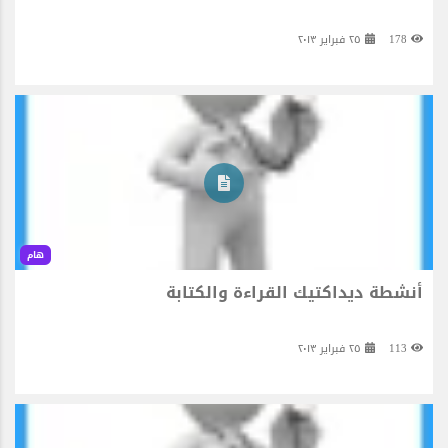
178
٢٥ فبراير ٢٠١٣
هام
أنشطة ديداكتيك القراءة والكتابة
113
٢٥ فبراير ٢٠١٣