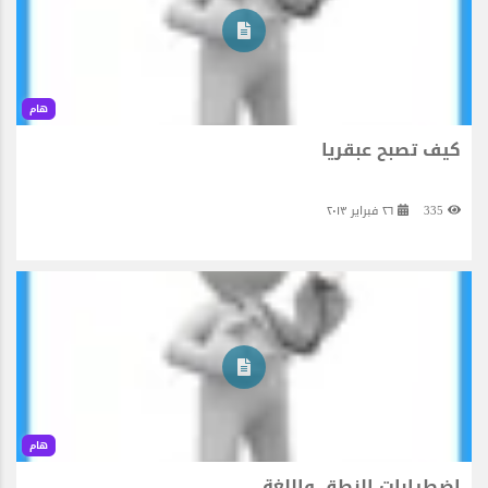
هام
كيف تصبح عبقريا
335
٢٦ فبراير ٢٠١٣
هام
اضطرابات النطق واللغة