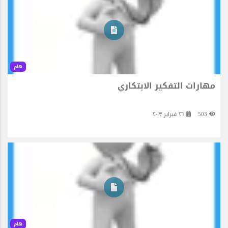
هام
مهارات التفكير الابتكاري
503
٢٦ فبراير ٢٠١٣
هام