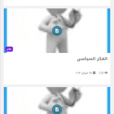
هام
الفكر السياسي
120
٢٥ فبراير ٢٠١٣