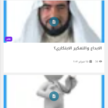
هام
الابداع والتفكير الابتكاري٢
56
٢٥ فبراير ٢٠١٣