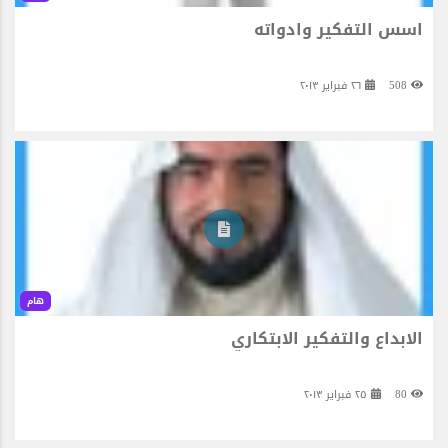
اسس التفكير وادواته
508
٢٦ فبراير ٢٠١٣
هام
الابداع والتفكير الابتكاري
80
٢٥ فبراير ٢٠١٣