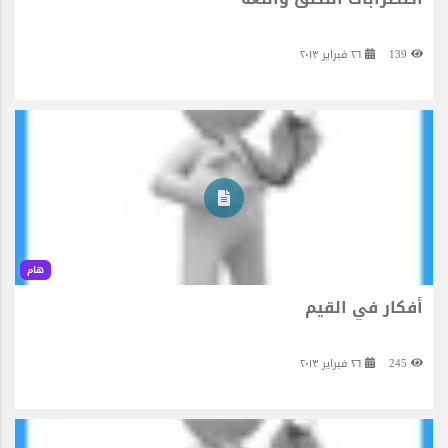
139
٢٦ فبراير ٢٠١٣
هام
أفكار في القيم
245
٢٦ فبراير ٢٠١٣