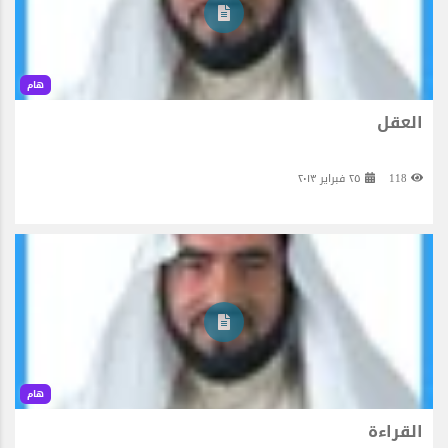
هام
العقل
118
٢٥ فبراير ٢٠١٣
هام
القراءة