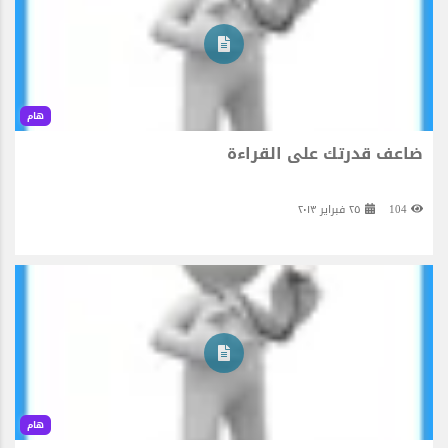
هام
ضاعف قدرتك على القراءة
104
٢٥ فبراير ٢٠١٣
هام