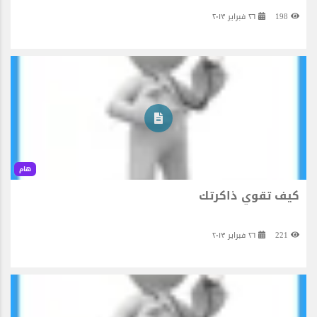
198
٢٦ فبراير ٢٠١٣
هام
كيف تقوي ذاكرتك
221
٢٦ فبراير ٢٠١٣