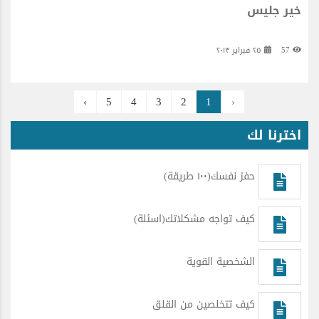
خير جليس
57
٢٥ فبراير ٢٠١٣
›
5
4
3
2
1
‹
اخترنا لك
حفز نفسك(١٠٠ طريقة)
كيف تواجه مشكلاتك(اسئلة)
الشخصية القوية
كيف تتخلصين من القلق