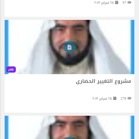
97
٢٥ فبراير ٢٠١٣
هام
مشروع التغيير الحضاري
278
٢٥ فبراير ٢٠١٣