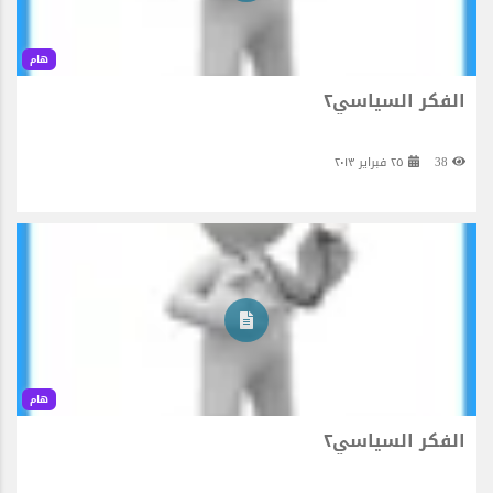
هام
الفكر السياسي٢
38
٢٥ فبراير ٢٠١٣
هام
الفكر السياسي٢